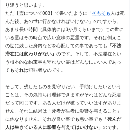
り違うと思います。
ただ【霊について003】で書いたように「
そもそも
人は死
んだ後、あの世に行かなければいけない」のですから、
あまり長い時間（具体的には3か月くらいまで）この世に
いる霊はその時点で広い意味の悪霊です。それは例えこ
の世に残した身内などを心配しての事であっても
「不法
滞在には変わりがない」
のです。そして、不法滞在とい
う根本的な約束事も守れない霊はどんなにいい人であっ
てもそれは犯罪者なのです。
そして、残したものを見守りたい、手助けしたいという
ことは、その気持ちは理解できますがそれはどんな死者
だって同じです。ある人だけが破っていいはずがありま
せん。それに結局は「死者が生者に影響を与えること」
に他なりません。それが良い事でも悪い事でも
「死んだ
人は生きている人に影響を与えてはいけない」
のです。