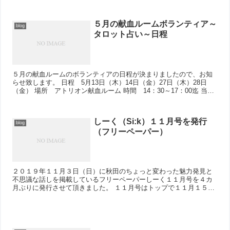
た）、来て下さったみなさま、ありがとうござ...
５月の献血ルームボランティア～
blog
タロット占い～日程
５月の献血ルームのボランティアの日程が決まりましたので、お知
らせ致します。 日程 5月13日（木）14日（金）27日（木）28日
（金） 場所 アトリオン献血ルーム 時間 14：30～17：00迄 当日
献血の受付をさ...
しーく（Si:k）１１月号を発行
blog
（フリーペーパー）
２０１９年１１月３日（日）に秋田のちょっと変わった魅力発見と
不思議な話しを掲載しているフリーペーパーしーく１１月号を４カ
月ぶりに発行させて頂きました。 １１月号はトップで１１月１５日
の「きものの日」を特集させて頂きました。 和...