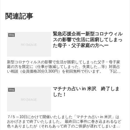
関連記事
緊急応援企画ー新型コロナウィル
blog
スの影響で生活に困窮してしまっ
た母子・父子家庭の方へー
新型コロナウィルスの影響で生活が困窮してしまった父子・母子家
庭の方を限定に（仕事が激減してしまった、失業した…等）対面占
い相談（会員価格20分3,300円）を初回無料で行います。 下記項
目をご記入の上、メールでお申し込み下さい。...
マチナカ占い in 米沢 終了しま
blog
した！
７/５～10日にかけて開催いたしました「マチナカ占い in 米沢」は
おかげさまで終了いたしました。 最終日に事件に巻き込まれるなど
色々ありましたが（それもあって終了のご挨拶が遅れてしまいまし