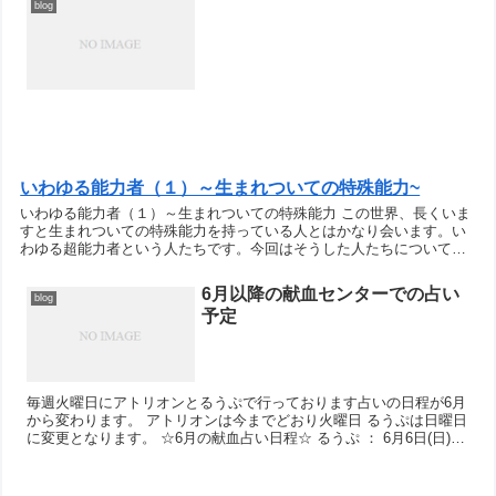
blog
いわゆる能力者（１）～生まれついての特殊能力~
いわゆる能力者（１）～生まれついての特殊能力 この世界、長くいま
すと生まれついての特殊能力を持っている人とはかなり会います。い
わゆる超能力者という人たちです。今回はそうした人たちについて少
しお話したいと思います。 私自身にも、...
6月以降の献血センターでの占い
blog
予定
毎週火曜日にアトリオンとるうぷで行っております占いの日程が6月
から変わります。 アトリオンは今までどおり火曜日 るうぷは日曜日
に変更となります。 ☆6月の献血占い日程☆ るうぷ ： 6月6日(日)、
6月13...