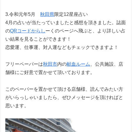
3.令和元年5月
秋田県
限定12星座占い
4月の占いが当たっていましたと感想を頂きました。誌面
の
QRコード
からし
ーくのページへ飛ぶと、より詳しい占
い結果を見ることができます！
恋愛運、仕事運、対人運などもチェックできますよ！
フリーペーパーは
秋田市
内の
献血ルーム
、公共施設、店
舗様にご好意で置かせて頂いております。
このペーパーを置かせて頂ける店舗様、読んでみたい方
がいらっしゃいましたら、ぜひメッセージを頂ければと
思います。