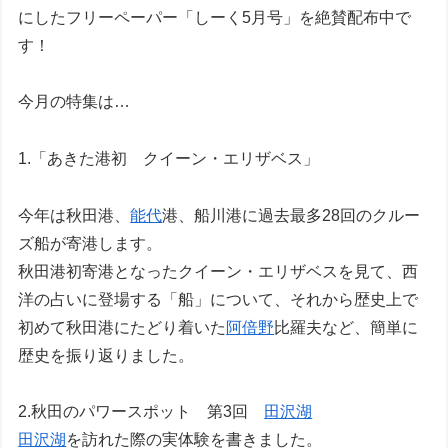
にしたフリーペーパー「しーく5月号」を絶賛配布中で
す！
今月の特集は…
1.「あきた港初 クイーン・エリザベス」
今年は秋田港、
能代
港、船川港に過去最多28回のクルー
ズ船が寄港します。
秋田港初寄港となったクイーン・エリザベスを見て、西
洋の占いに登場する「船」について、それから歴史上で
初めて秋田港にたどり着いた
阿倍野
比羅夫など、簡単に
歴史を振り返りました。
2.秋田のパワースポット 第3回
田沢湖
田沢湖
を訪れた際の実体験を書きました。