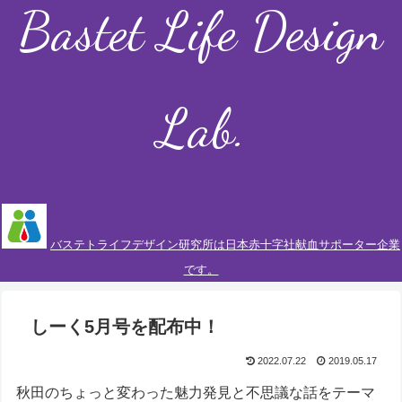
Bastet Life Design
Lab.
バステトライフデザイン研究所は日本赤十字社献血サポーター企業
です。
しーく5月号を配布中！
2022.07.22
2019.05.17
秋田のちょっと変わった魅力発見と不思議な話をテーマ