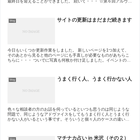
最終日を迎えることができました。 続いて・・・ ☆第６回アルヴェ
フリーマーケット出店６...
サイトの更新はまだまだ続きます
blog
今日もいくつか更新作業をしました。 新しいページを1つ加えて、
そのあとから見ると他のページにも手直しが必要なものがあちらこ
ちらに・・・ ついでに写真も何枚か付け足しました。イベントの写
真などを選んでいると当時が（そんな昔でもな...
うまく行く人、うまく行かない人
blog
色々な相談者の方のお話を伺っているといつも思うのは同じような
問題で、同じようなアドヴァイスをしてもうまく行く人とうまく行
かない人がいるという事です。そういうと個々人のケースの違いだ
ろうと思われるかもしれませんが、そうでもありません。 ...
マチナカ占い in 米沢（その２）
blog