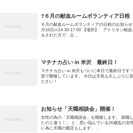
?６月の献血ルームボランティア日程
６月の献血ルームボランティアの日程のお知らせです。 【日時】 ①6月7日㈫ 14:30-1
月10日㈮14:30-17:00 【場所】 アトリオン献血ルーム（秋田市） 【対象】 当日献血の受付
をされた方で、占...
マチナカ占い in 米沢 最終日！
マチナカ占い in 米沢もついに本日で最終日です！ 今日は松川コミュニティセンター2階の
室で開催しています。 今日は天気も久しぶりに良いので選挙に御帰りにでもぜひお立ち寄りく
ださい！
お知らせ「天職相談会」開催！
女性の為の「天職相談会」を開催します。 就職して 「こんなはずじゃなかった！」 「思ってい
たのと違う！」 と、思い悩んでいる26歳迄の女性の為の相談会を開催します。 転職を失敗しな
い為に天職の鑑定もします。 ...