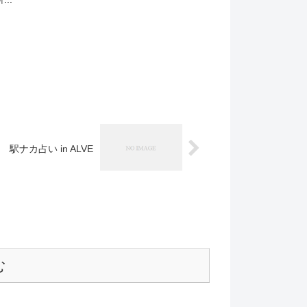
駅ナカ占い in ALVE
む