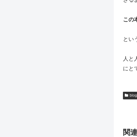
この
とい
人と
にと
blog
関