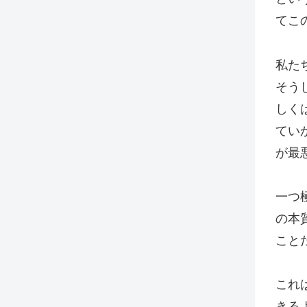
てこ
私た
そう
しく
てい
が最
一つ
の本
こと
これ
きる