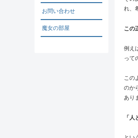
れ、
お問い合わせ
魔女の部屋
この
例え
って
この
のか
あり
「人
とい