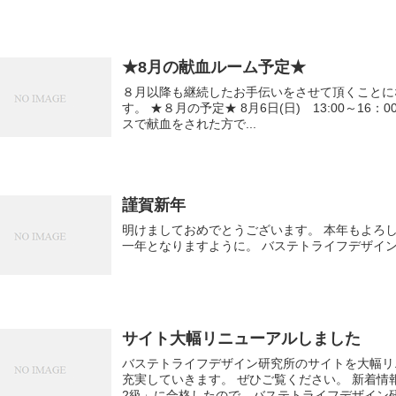
★8月の献血ルーム予定★
８月以降も継続したお手伝いをさせて頂くことになりました。 どうぞ
す。 ★８月の予定★ 8月6日(日) 13:00～16：00 イオンモール秋田（御所野） 当日献血バ
スで献血をされた方で...
謹賀新年
明けましておめでとうございます。 本年もよろしくお願い致します。 皆様にとって素晴らしい
一年となりますように。 バステトライ
サイト大幅リニューアルしました
バステトライフデザイン研究所のサイトを大幅リニューアルしま
充実していきます。 ぜひご覧ください。 新着情報欄には先日うちの岡田が「秋田ふるさと検定
2級」に合格したので、バステトライフデザイン研.