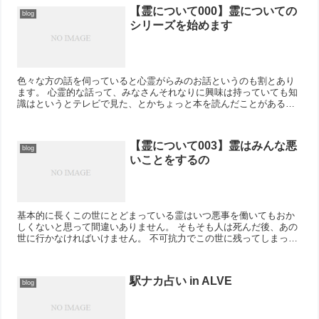
【霊について000】霊についての
blog
シリーズを始めます
色々な方の話を伺っていると心霊がらみのお話というのも割とあり
ます。 心霊的な話って、みなさんそれなりに興味は持っていても知
識はというとテレビで見た、とかちょっと本を読んだことがある、
という方から、一体どうしてそんな思い込みを！と思わ...
【霊について003】霊はみんな悪
blog
いことをするの
基本的に長くこの世にとどまっている霊はいつ悪事を働いてもおか
しくないと思って間違いありません。 そもそも人は死んだ後、あの
世に行かなければいけません。 不可抗力でこの世に残ってしまった
場合は即座に悪事を働くということはあまりあ...
駅ナカ占い in ALVE
blog