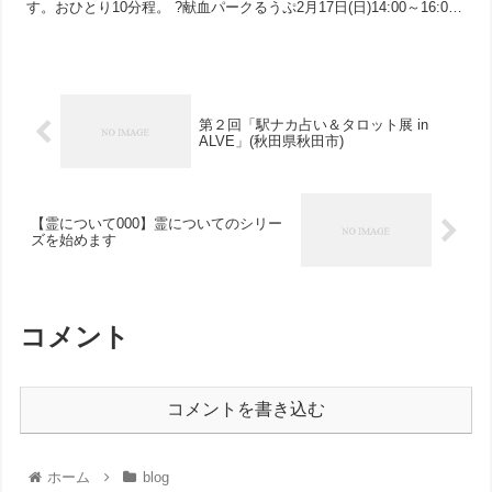
す。おひとり10分程。 ?献血パークるうぷ2月17日(日)14:00～16:00
?アトリオン献血...
第２回「駅ナカ占い＆タロット展 in
ALVE」(秋田県秋田市)
【霊について000】霊についてのシリー
ズを始めます
コメント
コメントを書き込む
ホーム
blog