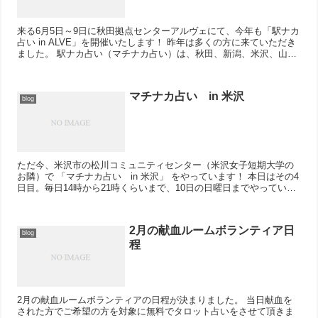
来る6月5日～9日に秋田拠点センターアルヴェにて、今年も「駅ナカ
占い in ALVE」を開催いたします！ 昨年は多くの方に来ていただき
ました。 駅ナカ占い（マチナカ占い）は、秋田、新潟、米沢、山形
など、各地で行ってきましたが実...
マチナカ占い in 米沢
blog
ただ今、米沢市の松川コミュニティセンター（米沢女子短期大学の
お隣）で 「マチナカ占い in 米沢」 をやっています！ 本日はその4
日目。毎日14時から21時くらいまで、10日の日曜日までやっていま
す。 占いをされた...
2月の献血ルームボランティア日
blog
程
2月の献血ルームボランティアの日程が決まりました。 当日献血を
された方でご希望の方を対象に無料でタロット占いをさせて頂きま