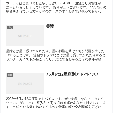
本日よりはじまりました駅ナカ占い in ALVE、開始よりお客様が
次々といらっしゃっています。 ありがとうございます。 竿灯祭りの
練習をされている方々が私のブースのすぐわきで頑張っておられま
す。去年も思いましたが、あれはとても...
霊障
blog
霊障とは霊に憑りつかれたり、霊の影響を受けて何か問題が生じた
りすることです。 漫画やドラマなどでは霊に憑りつかれたりすると
ポルターガイストが起こったり、誰にでもわかるような事件が起こ
ったりなどの派手な現象が強調されます。もちろんそう...
⭐6月の12星座別アドバイス⭐
blog
2022年6月の12星座別アドバイスです。ぜひ参考になさってみてく
ださい。 ♈おひつじ座(3/21-4/1)今月は好運があなたを味方していま
す。自然とやる気もわいてくるので仕事の幅や交友関係を広げた
り、新しい物事に挑戦するのにも良い...