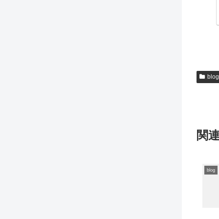
blog
関
blog