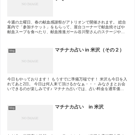
今週の土曜日、春の献血感謝祭がアトリオンで開催されます。 総合
案内で「参加チケット」をもらって、屋台コーナーで献血焼そばや
献血スープを食べたり、献血推進ガール谷川聖さんのステージや献
血キャラクターと写真を撮ったり、イベントを何とどな...
マチナカ占い in 米沢（その２）
blog
今日もやっております！ もうすでに準備万端です！ 米沢も今日を入
れてあと2日。 今日は何人来て頂けるかなぁ・・・ みなさまとお会
いできるのが楽しみです♪ マチナカ占いでは、占い料金を通常価格
から大幅に値引きし...
マチナカ占い in 米沢
blog