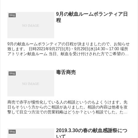
た）、来て下さったみなさま、ありがとうござ...
9月の献血ルームボランティア日
blog
程
9月の献血ルームボランティアの日程が決まりましたので、お知らせ
致します。 日時2021年9月27日(月)・9月29日(水)14:30～17:00 場所
アトリオン献血ルーム 当日、献血を受け付けされた方でご希望の方
を対象に...
毒舌商売
blog
商売で赤字が慢性化している人の相談というのもよくうけます。先
日もそういう方からのご相談がありました。相談の内容は他者を攻
撃して目立つ方法での営業戦略はどうか？という相談でした。たし
かに人の悪口等を遠慮なく言う事で人気を得る、という方法があ...
2019.3.30の春の献血感謝祭につ
blog
いて